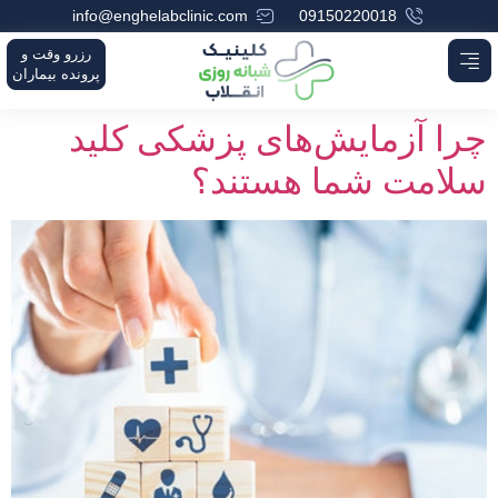
info@enghelabclinic.com
09150220018
رزرو وقت و
پرونده بیماران
چرا آزمایش‌های پزشکی کلید
سلامت شما هستند؟