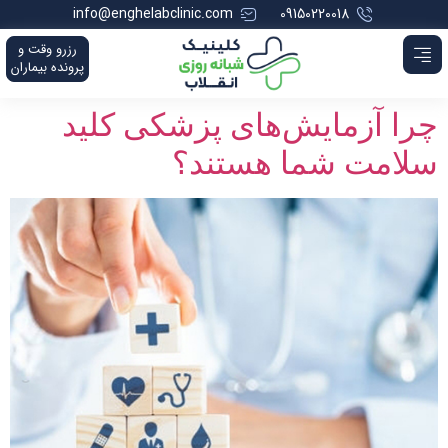
info@enghelabclinic.com
09150220018
رزرو وقت و
پرونده بیماران
چرا آزمایش‌های پزشکی کلید
سلامت شما هستند؟