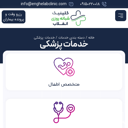
info@enghelabclinic.com
09150220018
رزرو وقت و
پرونده بیماران
خانه
/ دسته بندی خدمات / خدمات پزشکی
خدمات پزشکی
متخصص اطفال